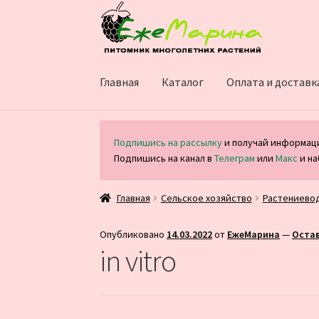
Перейти
Перейти
к
к
навигации
содержимому
Главная
Каталог
Оплата и доставк
Подпишись на рассылку
и получай информаци
Подпишись на канал в
Телеграм
или
Макс
и на
Главная
Сельское хозяйство
Растениево
Опубликовано
14.03.2022
от
ЕжеМарина
—
Оста
in vitro