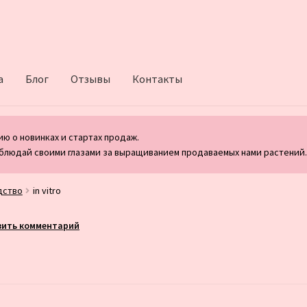
а
Блог
Отзывы
Контакты
ю о новинках и стартах продаж.
блюдай своими глазами за выращиванием продаваемых нами растений
дство
in vitro
вить комментарий