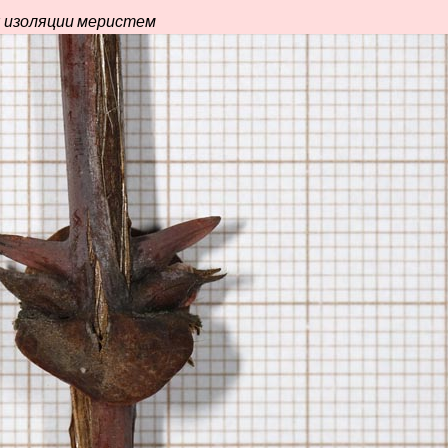
ля изоляции меристем