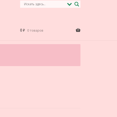
0
₽
0 товаров
.