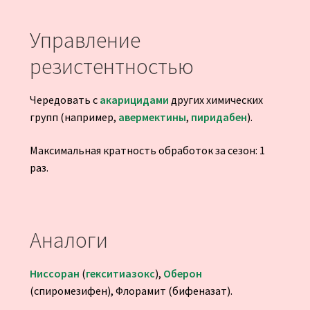
Управление
резистентностью
Чередовать с
акарицидами
других химических
групп (например,
авермектины
,
пиридабен
).
Максимальная кратность обработок за сезон: 1
раз.
Аналоги
Ниссоран
(
гекситиазокс
),
Оберон
(спиромезифен), Флорамит (бифеназат).