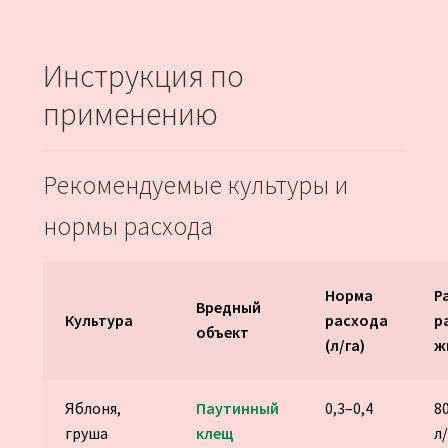
Инструкция по
применению
Рекомендуемые культуры и
нормы расхода
Норма
Р
Вредный
Культура
расхода
р
объект
(л/га)
ж
Яблоня,
Паутинный
0,3–0,4
8
груша
клещ
л