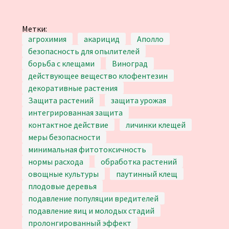
Метки:
агрохимия
акарицид
Аполло
безопасность для опылителей
борьба с клещами
Виноград
действующее вещество клофентезин
декоративные растения
Защита растений
защита урожая
интегрированная защита
контактное действие
личинки клещей
меры безопасности
минимальная фитотоксичность
нормы расхода
обработка растений
овощные культуры
паутинный клещ
плодовые деревья
подавление популяции вредителей
подавление яиц и молодых стадий
пролонгированный эффект