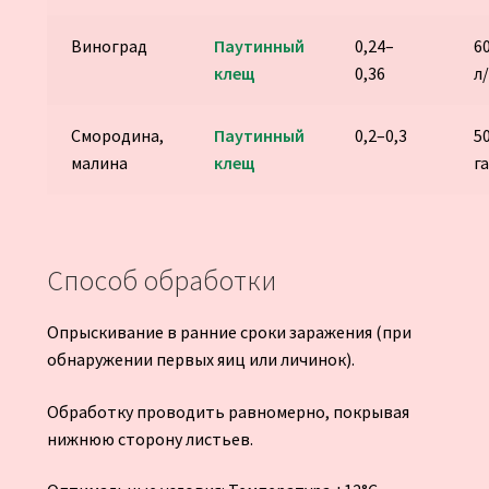
Виноград
Паутинный
0,24–
6
клещ
0,36
л
Смородина,
Паутинный
0,2–0,3
5
малина
клещ
г
Способ обработки
Опрыскивание в ранние сроки заражения (при
обнаружении первых яиц или личинок).
Обработку проводить равномерно, покрывая
нижнюю сторону листьев.