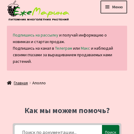
Перейти
Перейти
Меню
к
к
навигации
содержимому
Главная
Подпишись на рассылку
и получай информацию о
новинках и стартах продаж.
Каталог
Подпишись на канал в
Телеграм
или
Макс
и наблюдай
своими глазами за выращиванием продаваемых нами
Оплата и доставка
растений.
Блог
Главная
Аполло
Отзывы
Контакты
Как мы можем помочь?
Поиск