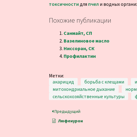
токсичности
для
пчел
и водных органи
Похожие публикации
Санмайт, СП
Вазелиновое масло
Ниссоран, СК
Профилактин
Метки:
акарицид
борьба с клещами
митохондриальное дыхание
норм
сельскохозяйственные культуры
Предыдущий
Люфенурон