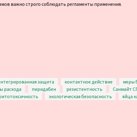
змов важно строго соблюдать регламенты применения.
интегрированная защита
контактное действие
меры 
ы расхода
пиридабен
резистентность
Санмайт С
фитотоксичность
экологическая безопасность
яйца 