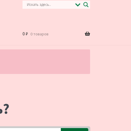
0
₽
0 товаров
.
ь?