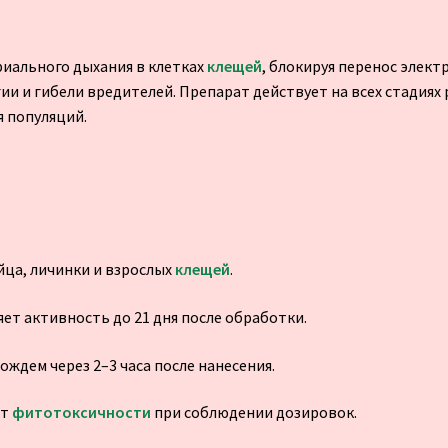
иального дыхания в клетках
клещей
, блокируя перенос элект
и и гибели вредителей. Препарат действует на всех стадиях
 популяций.
ца, личинки и взрослых
клещей
.
т активность до 21 дня после обработки.
ождем через 2–3 часа после нанесения.
ет
фитотоксичности
при соблюдении дозировок.