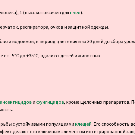
еловека), 1 (высокотоксичен для
пчел
).
ерчаток, респиратора, очков и защитной одежды.
изи водоемов, в период цветения и за 30 дней до сбора урож
е от -5°C до +35°C, вдали от детей и животных.
инсектицидов
и
фунгицидов
, кроме щелочных препаратов. 
мость.
орьбы с устойчивыми популяциями
клещей
. Его способность 
фект делают его ключевым элементом интегрированной защи