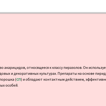
 акарицидов, относящееся к классу пиразолов. Он использу
довых и декоративных культурах. Препараты на основе пирид
порошка (
СП
) и обладают контактным действием, эффективно
лых особей.