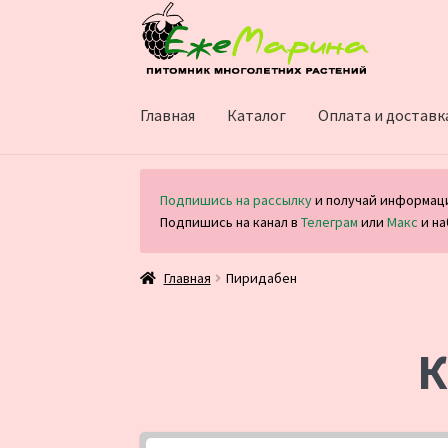
Перейти
Перейти
к
к
навигации
содержимому
Главная
Каталог
Оплата и доставк
Подпишись на рассылку
и получай информаци
Подпишись на канал в
Телеграм
или
Макс
и на
Главная
Пиридабен
К