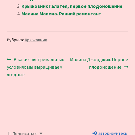
Крыжовник Галатея, первое плодоношение
Малина Мапема. Ранний ремонтант
Рубрика:
Крыжовник
Навигация
Предыдущая
Следующая
В каких экстремальных
Малина Джорджия. Первое
запись:
запись:
условиях мы выращиваем
плодоношение
по
ягодные
записям
авторизуйтесь
Подписаться