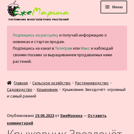
Перейти
Перейти
Меню
к
к
навигации
содержимому
Главная
Подпишись на рассылку
и получай информацию о
новинках и стартах продаж.
Каталог
Подпишись на канал в
Телеграм
или
Макс
и наблюдай
своими глазами за выращиванием продаваемых нами
Оплата и доставка
растений.
Блог
Главная
Сельское хозяйство
Растениеводство
Садоводство
Крыжовник
Крыжовник Звездочёт- огромный
Отзывы
и самый ранний
Контакты
Опубликовано
19.06.2023
от
ЕжеМарина
—
Оставить
комментарий