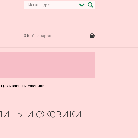
0
₽
0 товаров
.
енцах малины и ежевики
алины и ежевики