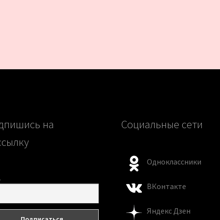
дпишись на
Социальные сети
ссылку
Одноклассники
l
ВКонтакте
Яндекс Дзен