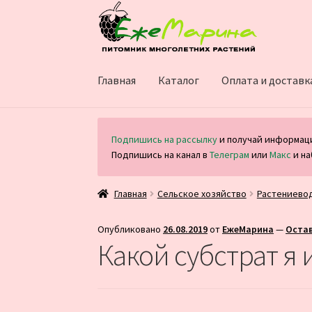
Перейти
Перейти
к
к
навигации
содержимому
Главная
Каталог
Оплата и доставк
Подпишись на рассылку
и получай информаци
Подпишись на канал в
Телеграм
или
Макс
и на
Главная
Сельское хозяйство
Растениево
Опубликовано
26.08.2019
от
ЕжеМарина
—
Оста
Какой субстрат я