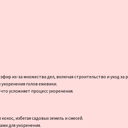
 эфир из-за множества дел, включая строительство и уход за 
 укоренения голов ежевики.
 что усложняет процесс укоренения.
окос, избегая садовых земель и смесей.
ами для укоренения.