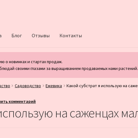
а
Блог
Отзывы
Контакты
ю о новинках и стартах продаж.
блюдай своими глазами за выращиванием продаваемых нами растений
дство
Садоводство
Ежевика
Какой субстрат я использую на саж
вить комментарий
 использую на саженцах м