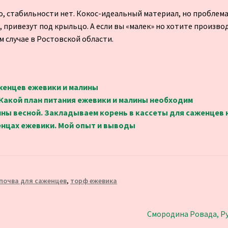
, стабильности нет. Кокос-идеальный материал, но проблема
, привезут под крыльцо. А если вы «малек» но хотите произв
 случае в Ростовской области.
аженцев ежевики и малины
 Какой план питания ежевики и малины необходим
ны весной. Закладываем корень в кассеты для саженцев 
енцах ежевики. Мой опыт и выводы
почва для саженцев
,
торф ежевика
Следующая
Смородина Ровада, Руд
запись: