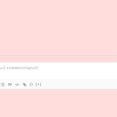
{}
[+]