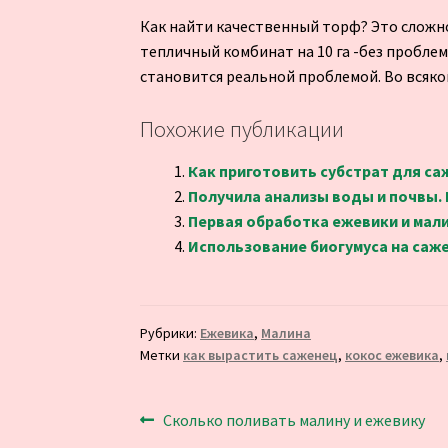
Как найти качественный торф? Это сложно
тепличный комбинат на 10 га -без проблем
становится реальной проблемой. Во всяком
Похожие публикации
Как приготовить субстрат для с
Получила анализы воды и почвы.
Первая обработка ежевики и мали
Использование биогумуса на саж
Рубрики:
Ежевика
,
Малина
Метки
как вырастить саженец
,
кокос ежевика
,
Навигация
Предыдущая
Сколько поливать малину и ежевику
запись: