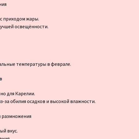
ния
 с приходом жары.
 лучшей освещённости.
мальные температуры в феврале.
в
но для Карелии.
из-за обилия осадков и высокой влажности.
и размножения
ый вкус.
ения.