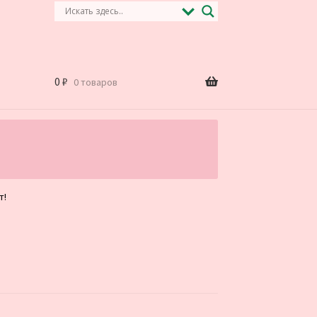
0
₽
0 товаров
.
т!