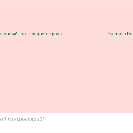
Следующая
шипный сорт среднего срока
Ежевика Нат
запись: