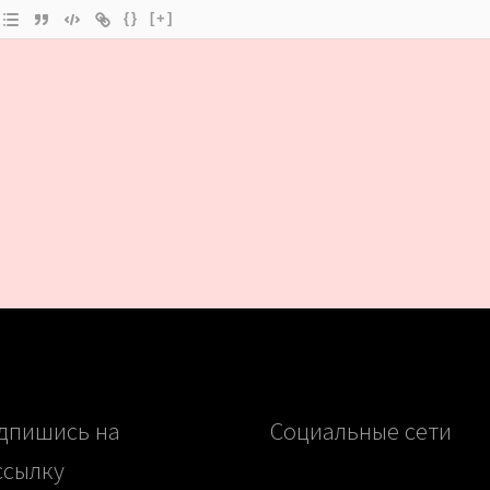
{}
[+]
дпишись на
Социальные сети
ссылку