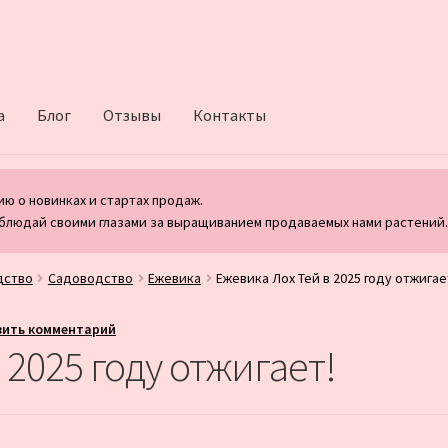
а
Блог
Отзывы
Контакты
ю о новинках и стартах продаж.
блюдай своими глазами за выращиванием продаваемых нами растений
дство
Садоводство
Ежевика
Ежевика Лох Тей в 2025 году отжигае
вить комментарий
 2025 году отжигает!