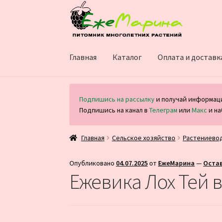
Перейти
Перейти
к
к
навигации
содержимому
Главная
Каталог
Оплата и доставк
Подпишись на рассылку
и получай информаци
Подпишись на канал в
Телеграм
или
Макс
и на
Главная
Сельское хозяйство
Растениево
Опубликовано
04.07.2025
от
ЕжеМарина
—
Оста
Ежевика Лох Тей в