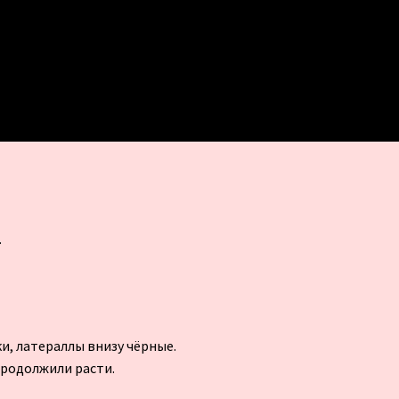
.
и, латераллы внизу чёрные.
продолжили расти.