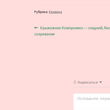
Рубрика:
Ежевика
Навигация
Предыдущая
Крыжовник Компромисс — сладкий, бес
запись:
созревания
по
записям
Подписаться