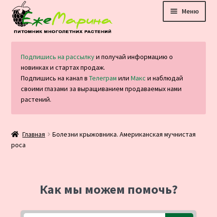
Перейти
Перейти
Меню
к
к
навигации
содержимому
Главная
Подпишись на рассылку
и получай информацию о
новинках и стартах продаж.
Каталог
Подпишись на канал в
Телеграм
или
Макс
и наблюдай
своими глазами за выращиванием продаваемых нами
Оплата и доставка
растений.
Блог
Главная
Болезни крыжовника. Американская мучнистая
роса
Отзывы
Контакты
Как мы можем помочь?