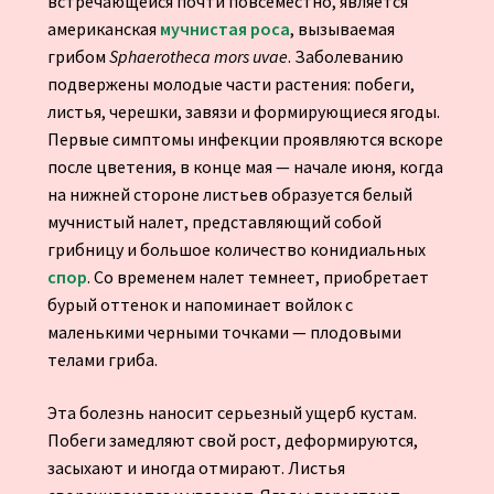
встречающейся почти повсеместно, является
американская
мучнистая роса
, вызываемая
грибом
Sphaerotheca mors uvae
. Заболеванию
подвержены молодые части растения: побеги,
листья, черешки, завязи и формирующиеся ягоды.
Первые симптомы инфекции проявляются вскоре
после цветения, в конце мая — начале июня, когда
на нижней стороне листьев образуется белый
мучнистый налет, представляющий собой
грибницу и большое количество конидиальных
спор
. Со временем налет темнеет, приобретает
бурый оттенок и напоминает войлок с
маленькими черными точками — плодовыми
телами гриба.
Эта болезнь наносит серьезный ущерб кустам.
Побеги замедляют свой рост, деформируются,
засыхают и иногда отмирают. Листья