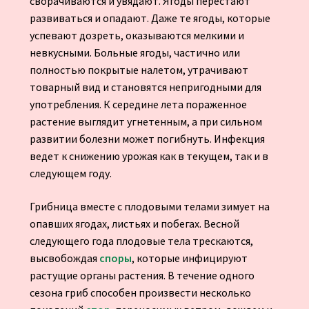
сворачиваются и увядают. Ягоды перестают
развиваться и опадают. Даже те ягоды, которые
успевают дозреть, оказываются мелкими и
невкусными. Больные ягоды, частично или
полностью покрытые налетом, утрачивают
товарный вид и становятся непригодными для
употребления. К середине лета пораженное
растение выглядит угнетенным, а при сильном
развитии болезни может погибнуть. Инфекция
ведет к снижению урожая как в текущем, так и в
следующем году.
Грибница вместе с плодовыми телами зимует на
опавших ягодах, листьях и побегах. Весной
следующего года плодовые тела трескаются,
высвобождая
споры
, которые инфицируют
растущие органы растения. В течение одного
сезона гриб способен произвести несколько