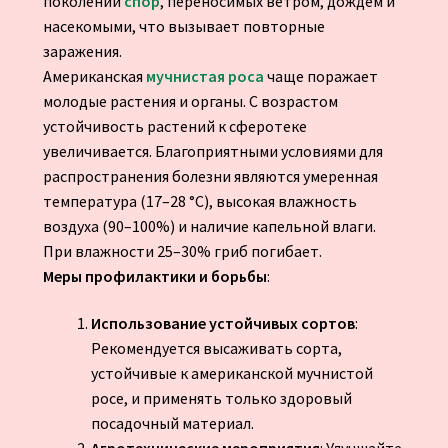
поколений
спор
, переносимых ветром, дождем и
насекомыми, что вызывает повторные
заражения.
Американская
мучнистая роса
чаще поражает
молодые растения и органы. С возрастом
устойчивость растений к сферотеке
увеличивается. Благоприятными условиями для
распространения болезни являются умеренная
температура (17–28 °C), высокая влажность
воздуха (90–100%) и наличие капельной влаги.
При влажности 25–30% гриб погибает.
Меры профилактики и борьбы
:
Использование устойчивых сортов
:
Рекомендуется высаживать сорта,
устойчивые к американской мучнистой
росе, и применять только здоровый
посадочный материал.