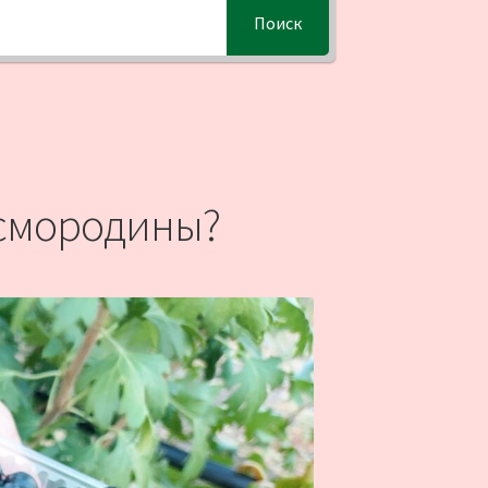
Поиск
 смородины?