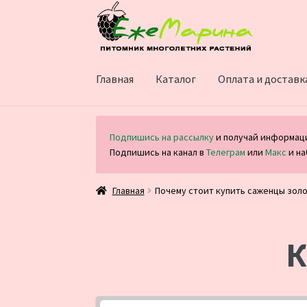
Перейти
Перейти
к
к
навигации
содержимому
Главная
Каталог
Оплата и доставк
Подпишись на рассылку
и получай информаци
Подпишись на канал в
Телеграм
или
Макс
и на
Главная
Почему стоит купить саженцы зол
К