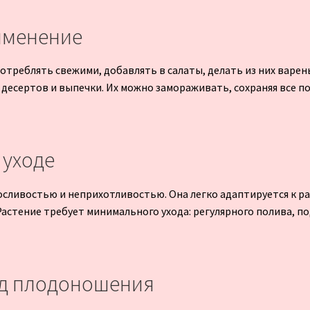
именение
треблять свежими, добавлять в салаты, делать из них варень
десертов и выпечки. Их можно замораживать, сохраняя все п
 уходе
сливостью и неприхотливостью. Она легко адаптируется к р
 Растение требует минимального ухода: регулярного полива, п
од плодоношения