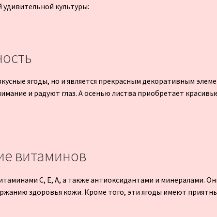
й удивительной культуры:
ность
кусные ягоды, но и является прекрасным декоративным элеме
имание и радуют глаз. А осенью листва приобретает красивые
ие витаминов
таминами C, E, A, а также антиоксидантами и минералами. О
жанию здоровья кожи. Кроме того, эти ягоды имеют приятный