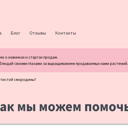
а
Блог
Отзывы
Контакты
ю о новинках и стартах продаж.
блюдай своими глазами за выращиванием продаваемых нами растений
отистой смородины?
ак мы можем помоч