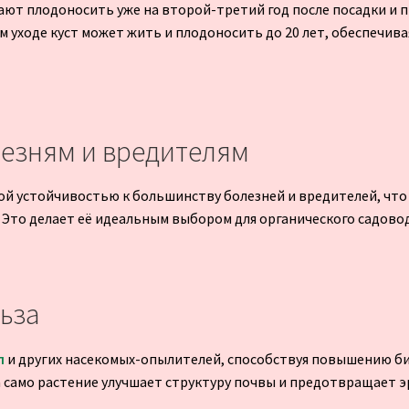
ют плодоносить уже на второй-третий год после посадки и 
м уходе куст может жить и плодоносить до 20 лет, обеспечив
лезням и вредителям
й устойчивостью к большинству болезней и вредителей, что
 Это делает её идеальным выбором для органического садово
льза
л
и других насекомых-опылителей, способствуя повышению би
 само растение улучшает структуру почвы и предотвращает э