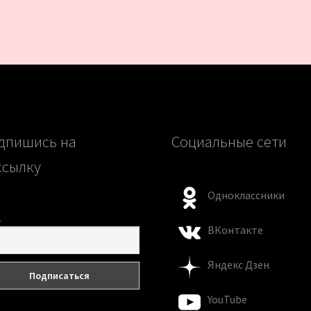
дпишись на
Социальные сети
ссылку
Одноклассники
l
ВКонтакте
Яндекс Дзен
YouTube