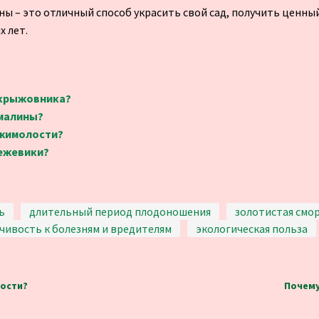
ы – это отличный способ украсить свой сад, получить ценны
х лет.
 крыжовника?
 малины?
 жимолости?
 ежевики?
ь
длительный период плодоношения
золотистая смо
чивость к болезням и вредителям
экологическая польза
ости?
Почему