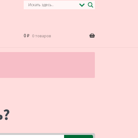
0
₽
0 товаров
.
ь?