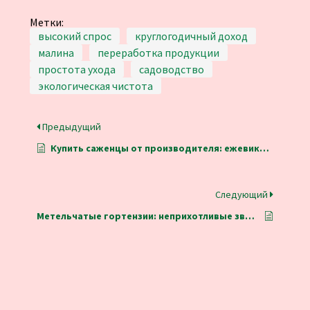
Метки:
высокий спрос
круглогодичный доход
малина
переработка продукции
простота ухода
садоводство
экологическая чистота
Предыдущий
Купить саженцы от производителя: ежевика, малина, крыжовник, смородина, жимолость
Следующий
Метельчатые гортензии: неприхотливые звезды сада