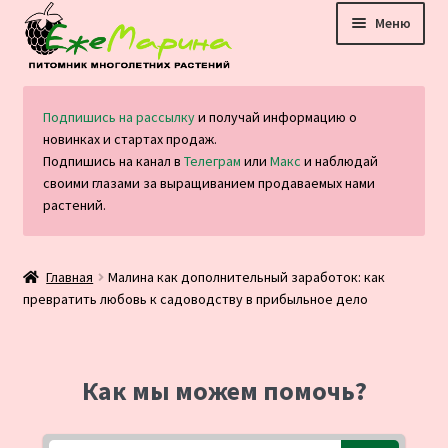
Перейти
Перейти
Меню
к
к
навигации
содержимому
Главная
Подпишись на рассылку
и получай информацию о
новинках и стартах продаж.
Каталог
Подпишись на канал в
Телеграм
или
Макс
и наблюдай
своими глазами за выращиванием продаваемых нами
Оплата и доставка
растений.
Блог
Главная
Малина как дополнительный заработок: как
превратить любовь к садоводству в прибыльное дело
Отзывы
Контакты
Как мы можем помочь?