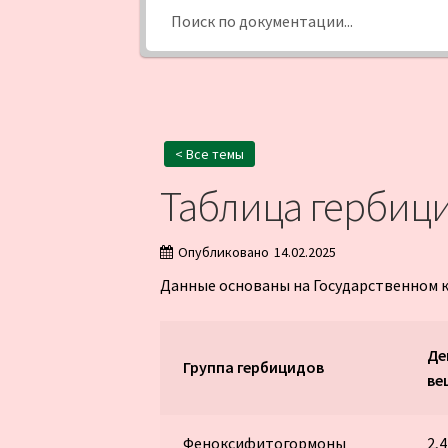
< Все темы
Таблица гербици
Опубликовано
14.02.2025
Данные основаны на Государственном 
Де
Группа гербицидов
ве
Феноксифитогормоны
2,