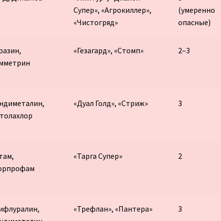
Супер», «Агрокиллер»,
(умеренно
«Чистогряд»
опасные)
разин,
«Гезагард», «Стомп»
2–3
мметрин
ндиметалин,
«Дуал Голд», «Стриж»
3
толахлор
там,
«Тарга Супер»
2
орпрофам
ифлуралин,
«Трефлан», «Пантера»
3
ндиметалин