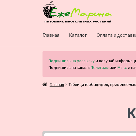
Перейти
Перейти
к
к
навигации
содержимому
Главная
Каталог
Оплата и доставк
Подпишись на рассылку
и получай информаци
Подпишись на канал в
Телеграм
или
Макс
и на
Главная
Таблица гербицидов, применяемых 
К