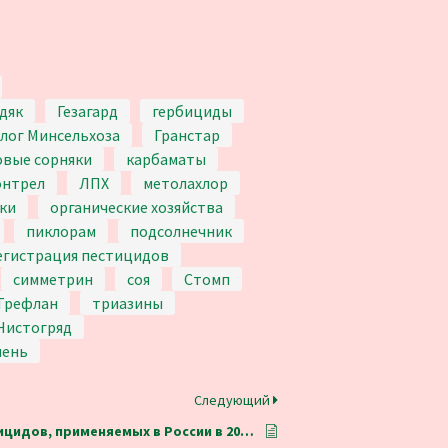
дяк
Гезагард
гербициды
лог Минсельхоза
Гранстар
овые сорняки
карбаматы
онтрел
ЛПХ
метолахлор
ки
органические хозяйства
пиклорам
подсолнечник
егистрация пестицидов
симметрин
соя
Стомп
Трефлан
триазины
Чистогряд
мень
Следующий
Таблица инсектицидов, применяемых в России в 2025 году