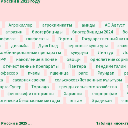
России в 2023 году
Агрокиллер
агрохимикаты
амиды
АО Август
атразин
биогербициды
биогербициды 2024
бо
лифосат
глифосаты
Горгон
Государственный ката
р
дикамба
Дуал Голд
зерновые культуры
злак
комбинированные препараты
кукуруза
Линтур
Л
 РФ
накопление в почве
овощи
однолетние сорня
отечественные препараты
Пантера
пендиметалин
рофессор
пчелы
пшеница
рапс
Раундап
р
ка
сахарная свекла
сельскохозяйственные культуры
арга Супер
Торнадо
тренды сельского хозяйства
феноксифитогормоны
Хармони
хлорпрофам
огически безопасные методы
эптам
Эрадикан
яч
сии в 2025 году