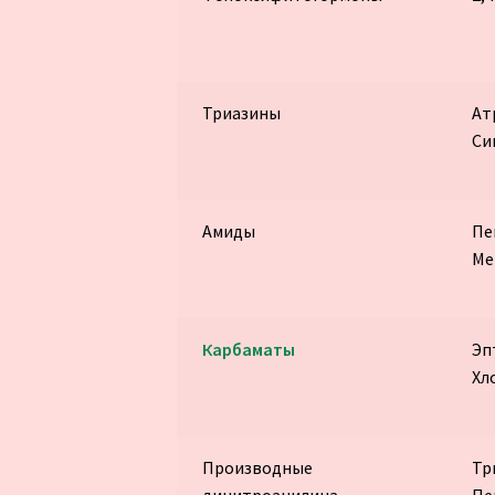
Триазины
Ат
Си
Амиды
Пе
Ме
Карбаматы
Эп
Хл
Производные
Тр
динитроанилина
Пе