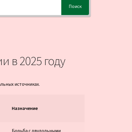
Поиск
и в 2025 году
альных источниках.
Назначение
Борьба с двудольными