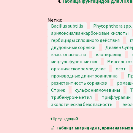
Таблица фунгицидов для ЛПХ в 
Метки:
Bacillus subtilis
Phytophthora spp.
арилоксиалканкарбоновые кислоты
гербициды сплошного действия
г
двудольные сорняки
Диален Супе
класс опасности
клопиралид
мецсульфурон-метил
Минсельхоз
органическое земледелие
осот
производные динитроанилина
П
резистентность сорняков
ромаш
Стриж
сульфонилмочевины
Т
трибенурон-метил
трифлуралин
экологическая безопасность
экол
Предыдущий
Таблица акарицидов, применяемых в Рос