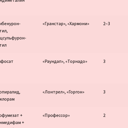
ибенурон-
«Гранстар», «Хармони»
2–3
тил,
цсульфурон-
тил
ифосат
«Раундап», «Торнадо»
3
опиралид,
«Лонтрел», «Горгон»
3
клорам
офумезат +
«Профессор»
2
нмедифам +