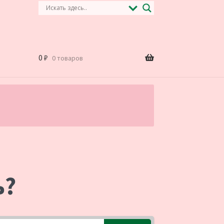
0
₽
0 товаров
.
ь?