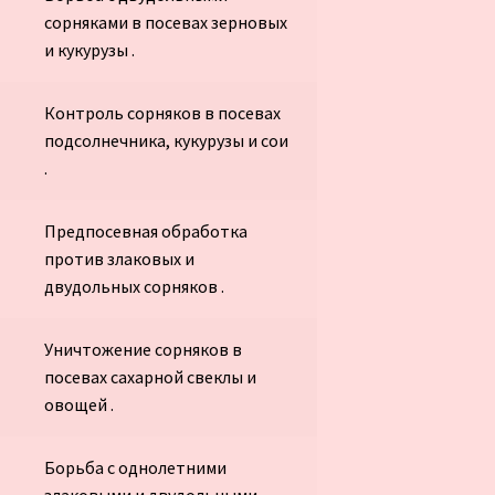
сорняками в посевах зерновых
и кукурузы .
Контроль сорняков в посевах
подсолнечника, кукурузы и сои
.
Предпосевная обработка
против злаковых и
двудольных сорняков .
Уничтожение сорняков в
посевах сахарной свеклы и
овощей .
Борьба с однолетними
злаковыми и двудольными