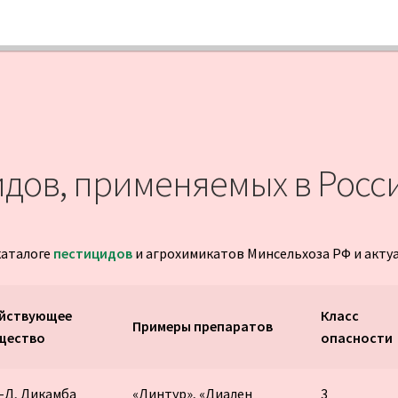
дов, применяемых в Росси
каталоге
пестицидов
и агрохимикатов Минсельхоза РФ и акту
йствующее
Класс
Примеры препаратов
щество
опасности
4-Д, Дикамба
«Линтур», «Диален
3