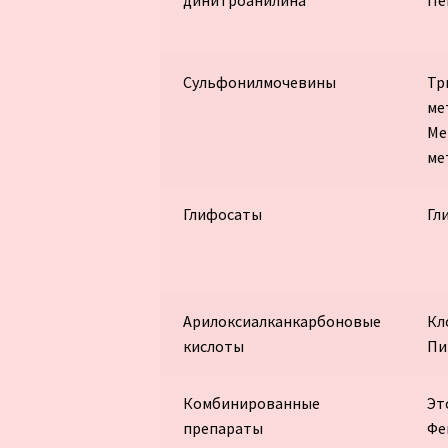
Сульфонилмочевины
Тр
ме
Ме
ме
Глифосаты
Гл
Арилоксиалканкарбоновые
Кл
кислоты
Пи
Комбинированные
Эт
препараты
Фе