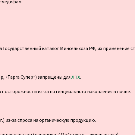
смедифам
 Государственный каталог Минсельхоза РФ, их применение с
р, «Тарга Супер») запрещены для
ЛПХ
.
т осторожности из-за потенциального накопления в почве.
.) из-за спроса на органическую продукцию.
х препаратов (например, АО «Август» — лидер рынка).