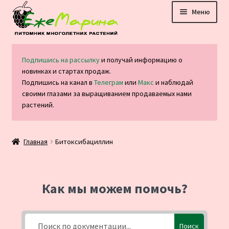
Перейти
Перейти
Меню
к
к
навигации
содержимому
Главная
Подпишись на рассылку
и получай информацию о
новинках и стартах продаж.
Каталог
Подпишись на канал в
Телеграм
или
Макс
и наблюдай
своими глазами за выращиванием продаваемых нами
Оплата и доставка
растений.
Блог
Главная
Битоксибациллин
Отзывы
Контакты
Как мы можем помочь?
Поиск