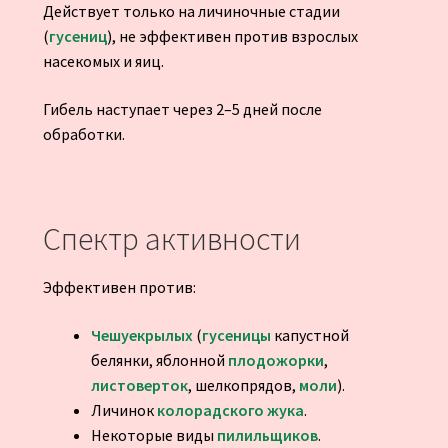
Действует только на личиночные стадии
(
гусениц
), не эффективен против взрослых
насекомых и яиц.
Гибель наступает через 2–5 дней после
обработки.
Спектр активности
Эффективен против:
Чешуекрылых
(
гусеницы
капустной
белянки, яблонной
плодожорки
,
листоверток
, шелкопрядов,
моли
).
Личинок
колорадского жука
.
Некоторые виды
пилильщиков
.