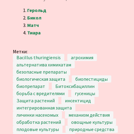
Герольд
Бикол
Матч
Тиара
Метки:
Bacillus thuringiensis
агрохимия
альтернатива химикатам
безопасные препараты
биологическая защита
биопестициды
биопрепарат
Битоксибациллин
борьба с вредителями
гусеницы
Защита растений
инсектицид
интегрированная защита
личинки насекомых
механизм действия
обработка растений
овощные культуры
плодовые культуры
природные средства