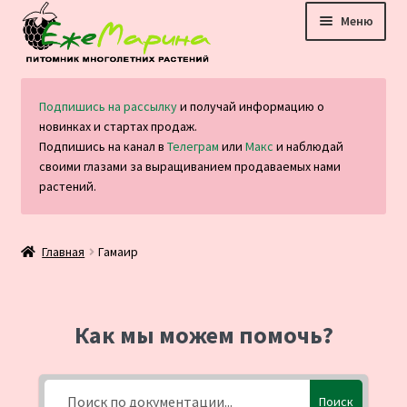
Перейти
Перейти
Меню
к
к
навигации
содержимому
Главная
Подпишись на рассылку
и получай информацию о
новинках и стартах продаж.
Каталог
Подпишись на канал в
Телеграм
или
Макс
и наблюдай
своими глазами за выращиванием продаваемых нами
Оплата и доставка
растений.
Блог
Главная
Гамаир
Отзывы
Контакты
Как мы можем помочь?
Поиск