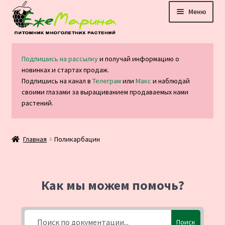
Перейти
Перейти
Меню
к
к
навигации
содержимому
Главная
Подпишись на рассылку
и получай информацию о
новинках и стартах продаж.
Каталог
Подпишись на канал в
Телеграм
или
Макс
и наблюдай
своими глазами за выращиванием продаваемых нами
Оплата и доставка
растений.
Блог
Главная
Поликарбацин
Отзывы
Контакты
Как мы можем помочь?
Поиск