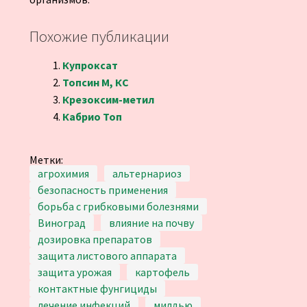
Похожие публикации
Купроксат
Топсин М, КС
Крезоксим-метил
Кабрио Топ
Метки:
агрохимия
альтернариоз
безопасность применения
борьба с грибковыми болезнями
Виноград
влияние на почву
дозировка препаратов
защита листового аппарата
защита урожая
картофель
контактные фунгициды
лечение инфекций
милдью