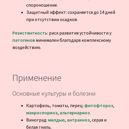
спороношение.
Защитный эффект: сохраняется до 14 дней
при отсутствии осадков.
Резистентность
: риск развития устойчивости у
патогенов
минимален благодаря комплексному
воздействию.
Применение
Основные культуры и болезни
Картофель, томаты, перец:
фитофтороз
,
макроспориоз
,
альтернариоз
.
Виноград:
милдью
,
антракноз
, серая и
белая гниль.