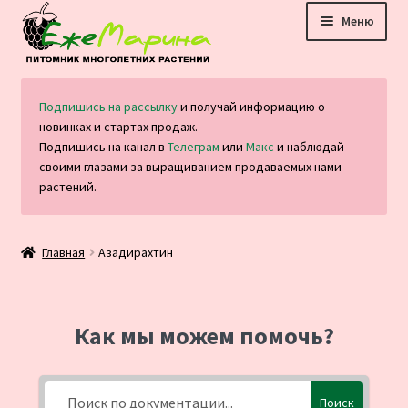
Перейти
Перейти
Меню
к
к
навигации
содержимому
Главная
Подпишись на рассылку
и получай информацию о
новинках и стартах продаж.
Каталог
Подпишись на канал в
Телеграм
или
Макс
и наблюдай
своими глазами за выращиванием продаваемых нами
Оплата и доставка
растений.
Блог
Главная
Азадирахтин
Отзывы
Контакты
Как мы можем помочь?
Поиск