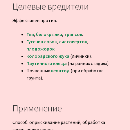
Целевые вредители
Эффективен против:
Тли
,
белокрылки
,
трипсов
.
Гусениц
совок
,
листоверток
,
плодожорок
.
Колорадского жука
(личинки).
Паутинного клеща
(на ранних стадиях).
Почвенных
нематод
(при обработке
грунта).
Применение
Способ: опрыскивание растений, обработка
семян, полив почвы.