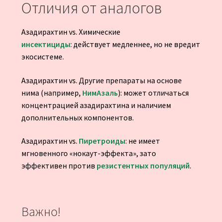
Отличия от аналогов
Азадирахтин vs. Химические
инсектициды
: действует медленнее, но не вредит
экосистеме.
Азадирахтин vs. Другие препараты на основе
нима (например,
НимАзаль
): может отличаться
концентрацией азадирахтина и наличием
дополнительных компонентов.
Азадирахтин vs.
Пиретроиды
: не имеет
мгновенного «нокаут-эффекта», зато
эффективен против
резистентных популяций
.
Важно!