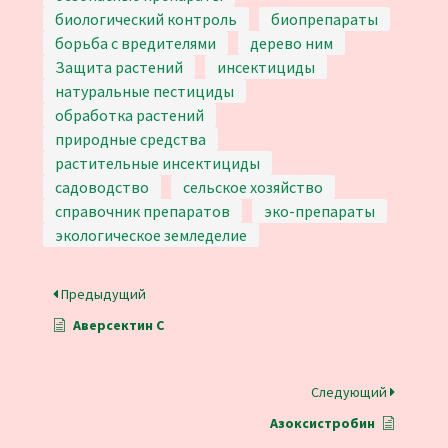
биологический контроль
биопрепараты
борьба с вредителями
дерево ним
Защита растений
инсектициды
натуральные пестициды
обработка растений
природные средства
растительные инсектициды
садоводство
сельское хозяйство
справочник препаратов
эко-препараты
экологическое земледелие
Предыдущий
Аверсектин С
Следующий
Азоксистробин