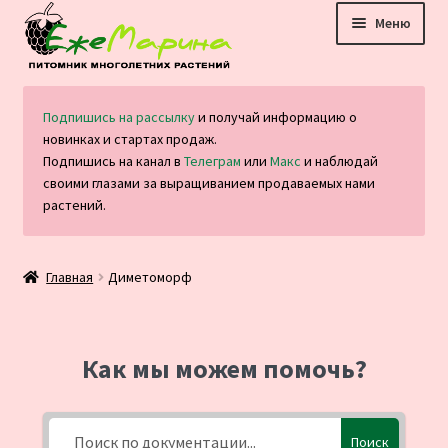
Перейти
Перейти
Меню
к
к
навигации
содержимому
Главная
Подпишись на рассылку
и получай информацию о
новинках и стартах продаж.
Каталог
Подпишись на канал в
Телеграм
или
Макс
и наблюдай
своими глазами за выращиванием продаваемых нами
Оплата и доставка
растений.
Блог
Главная
Диметоморф
Отзывы
Контакты
Как мы можем помочь?
Поиск