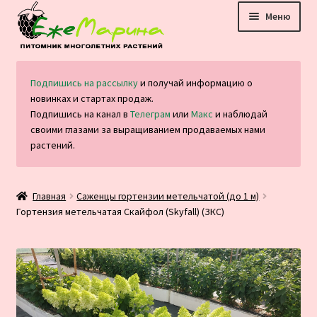
Перейти
Перейти
Меню
к
к
навигации
содержимому
Главная
Подпишись на рассылку
и получай информацию о
новинках и стартах продаж.
Каталог
Подпишись на канал в
Телеграм
или
Макс
и наблюдай
своими глазами за выращиванием продаваемых нами
Оплата и доставка
растений.
Блог
Главная
Саженцы гортензии метельчатой (до 1 м)
Гортензия метельчатая Скайфол (Skyfall) (ЗКС)
Отзывы
Контакты