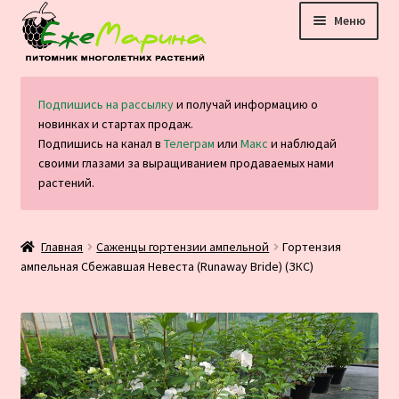
Перейти
Перейти
Меню
к
к
навигации
содержимому
Главная
Подпишись на рассылку
и получай информацию о
новинках и стартах продаж.
Каталог
Подпишись на канал в
Телеграм
или
Макс
и наблюдай
своими глазами за выращиванием продаваемых нами
Оплата и доставка
растений.
Блог
Главная
Саженцы гортензии ампельной
Гортензия
ампельная Сбежавшая Невеста (Runaway Bride) (ЗКС)
Отзывы
Контакты