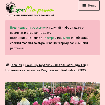
Перейти
Перейти
Меню
к
к
навигации
содержимому
Главная
Подпишись на рассылку
и получай информацию о
новинках и стартах продаж.
Каталог
Подпишись на канал в
Телеграм
или
Макс
и наблюдай
своими глазами за выращиванием продаваемых нами
Оплата и доставка
растений.
Блог
Главная
Саженцы гортензии метельчатой (до 1 м)
Гортензия метельчатая Ред Вельвет (Red Velvet) (ЗКС)
Отзывы
Контакты