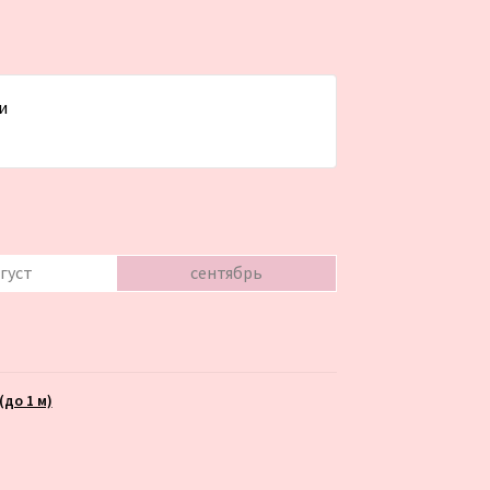
и
густ
сентябрь
до 1 м)