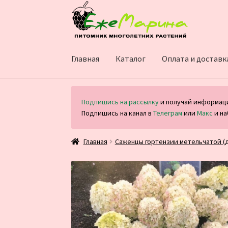
Перейти
Перейти
к
к
навигации
содержимому
Главная
Каталог
Оплата и доставк
Подпишись на рассылку
и получай информаци
Подпишись на канал в
Телеграм
или
Макс
и на
Главная
Саженцы гортензии метельчатой (д