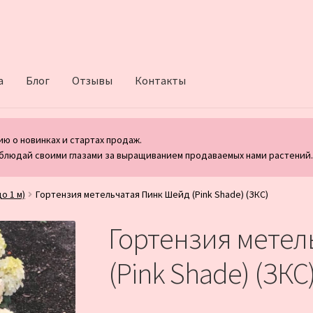
а
Блог
Отзывы
Контакты
ю о новинках и стартах продаж.
блюдай своими глазами за выращиванием продаваемых нами растений
о 1 м)
Гортензия метельчатая Пинк Шейд (Pink Shade) (ЗКС)
Гортензия метел
(Pink Shade) (ЗКС