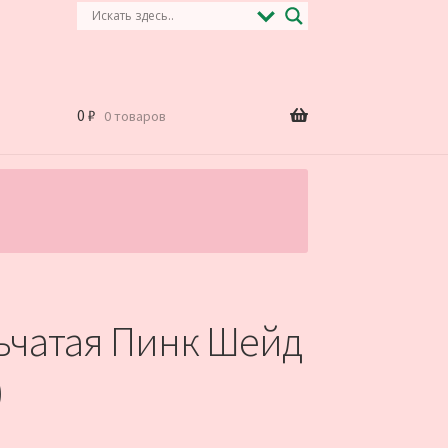
0
₽
0 товаров
.
ьчатая Пинк Шейд
)