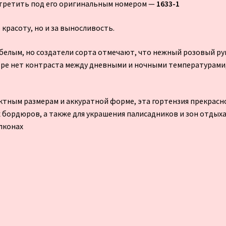
стретить под его оригинальным номером —
1633-1
 красоту, но и за выносливость.
 белым, но создатели сорта отмечают, что нежный розовый ру
тябре нет контраста между дневными и ночными температурами
актным размерам и аккуратной форме, эта гортензия прекрасн
х бордюров, а также для украшения палисадников и зон отдыха
алконах