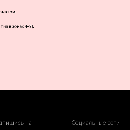
оматом.
ия в зонах 4–9).
дпишись на
Социальные сети