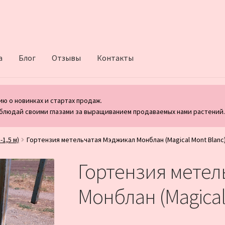
а
Блог
Отзывы
Контакты
ю о новинках и стартах продаж.
блюдай своими глазами за выращиванием продаваемых нами растений
1,5 м)
Гортензия метельчатая Мэджикал Монблан (Magical Mont Blanc)
Гортензия метел
Монблан (Magical