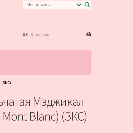
0
₽
0 товаров
.
 (ЗКС)
ьчатая Мэджикал
 Mont Blanc) (ЗКС)