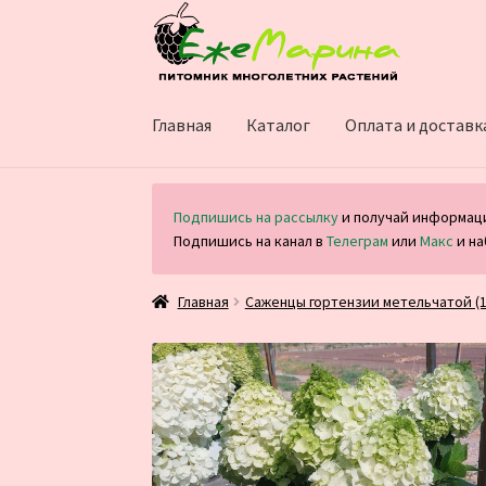
Перейти
Перейти
к
к
навигации
содержимому
Главная
Каталог
Оплата и доставк
Подпишись на рассылку
и получай информаци
Подпишись на канал в
Телеграм
или
Макс
и на
Главная
Саженцы гортензии метельчатой (1-