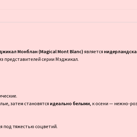
джикал Монблан (Magical Mont Blanc)
является
нидерландская
 из представителей серии Мэджикал.
ические.
лые, затем становятся
идеально белыми
, к осени — нежно-ро
я под тяжестью соцветий.