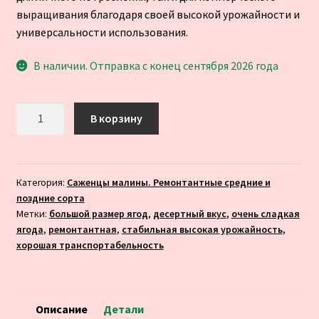
выращивания благодаря своей высокой урожайности и
универсальности использования.
В наличии. Отправка с конец сентября 2026 года
Количество
В корзину
товара
Малина
Маравилла
(Driscoll’s
Категория:
Саженцы малины. Pемонтантные средние и
поздние сорта
Maravilla)
Метки:
большой размер ягод
,
десертный вкус
,
очень сладкая
(ЗКС)
ягода
,
ремонтантная
,
стабильная высокая урожайность
,
хорошая транспортабельность
Описание
Детали