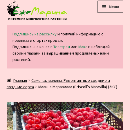
Перейти
Перейти
Меню
к
к
навигации
содержимому
Главная
Подпишись на рассылку
и получай информацию о
новинках и стартах продаж.
Каталог
Подпишись на канал в
Телеграм
или
Макс
и наблюдай
своими глазами за выращиванием продаваемых нами
Оплата и доставка
растений.
Блог
Главная
Саженцы малины. Pемонтантные средние и
поздние сорта
Малина Маравилла (Driscoll’s Maravilla) (ЗКС)
Отзывы
Контакты