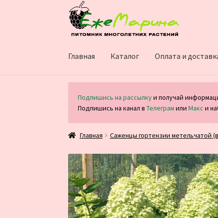
Перейти
Перейти
к
к
навигации
содержимому
Главная
Каталог
Оплата и доставк
Подпишись на рассылку
и получай информаци
Подпишись на канал в
Телеграм
или
Макс
и на
Главная
Саженцы гортензии метельчатой (в