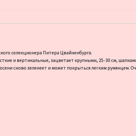
дского селекционера Питера Цвайненбурга.
есткие и вертикальные, зацветает крупными, 25-30 см, шапка
 осени сново зеленеет и может покрыться легким румянцем. О