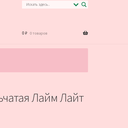
0
₽
0 товаров
.
ьчатая Лайм Лайт