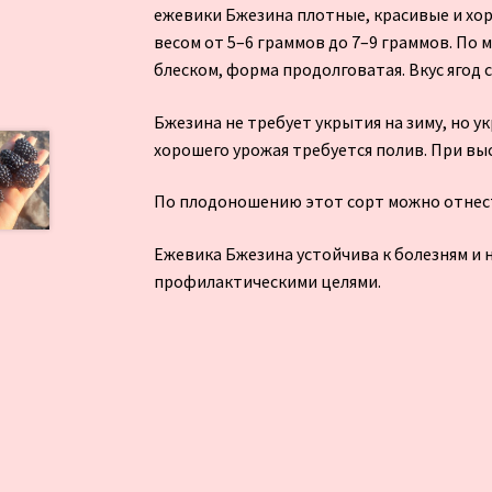
ежевики Бжезина плотные, красивые и хо
весом от 5–6 граммов до 7–9 граммов. По 
блеском, форма продолговатая. Вкус ягод 
Бжезина не требует укрытия на зиму, но 
хорошего урожая требуется полив. При вы
По плодоношению этот сорт можно отнест
Ежевика Бжезина устойчива к болезням и 
профилактическими целями.