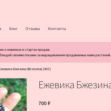
а
Блог
Отзывы
Контакты
ю о новинках и стартах продаж.
блюдай своими глазами за выращиванием продаваемых нами растений
Ежевика Бжезина (Brzezina) (ЗКС)
Ежевика Бжезина 
700
₽