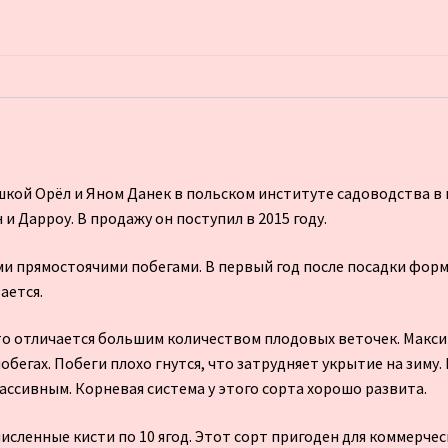
ой Орёл и Яном Данек в польском институте садоводства в 
и Дарроу. В продажу он поступил в 2015 году.
 прямостоячими побегами. В первый год после посадки формир
ается.
ато отличается большим количеством плодовых веточек. Мак
обегах. Побеги плохо гнутся, что затрудняет укрытие на зиму
ассивным. Корневая система у этого сорта хорошо развита.
сленные кисти по 10 ягод. Этот сорт пригоден для коммерче