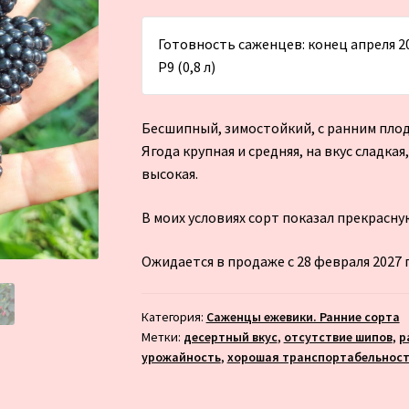
Готовность саженцев: конец апреля 202
Р9 (0,8 л)
Бесшипный, зимостойкий, с ранним пло
Ягода крупная и средняя, на вкус сладк
высокая.
В моих условиях сорт показал прекрасну
Ожидается в продаже с 28 февраля 2027 
Категория:
Саженцы ежевики. Ранние сорта
Метки:
десертный вкус
,
отсутствие шипов
,
р
урожайность
,
хорошая транспортабельност