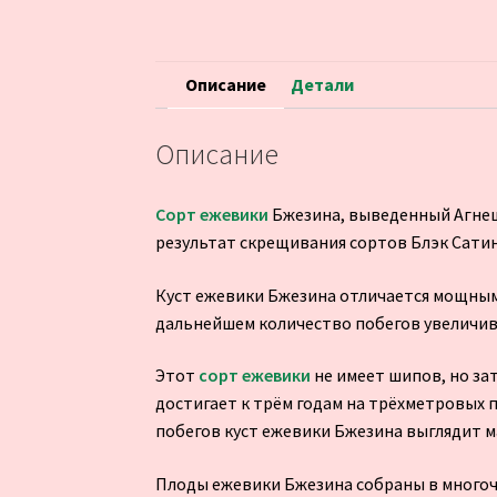
Описание
Детали
Описание
Сорт ежевики
Бжезина, выведенный Агнешк
результат скрещивания сортов Блэк Сатин 
Куст ежевики Бжезина отличается мощными
дальнейшем количество побегов увеличив
Этот
сорт ежевики
не имеет шипов, но з
достигает к трём годам на трёхметровых п
побегов куст ежевики Бжезина выглядит м
Плоды ежевики Бжезина собраны в многочи