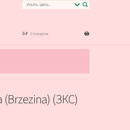
0
₽
0 товаров
.
(Brzezina) (ЗКС)