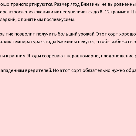
рошо транспортируются. Размер ягод Бжезины не выровненный
мере взросления ежевики их вес увеличится до 8–12 граммов. Ц
сладкий, с приятным послевкусием.
укрытие позволит получить больший урожай. Этот сорт хорошо
соких температурах ягоды Бжезины пекутся, чтобы избежать э
и к ранним. Ягоды созревают неравномерно, плодоношение ра
нападениям вредителей. Но этот сорт обязательно нужно обра