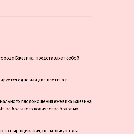
городе Бжезина, представляет собой
уется одна или две плети, а в
симального плодоношения ежевика Бжезина
. Из-за большого количества боковых
ского выращивания, поскольку ягоды