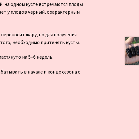
: на одном кусте встречаются плоды
вет у плодов чёрный, с характерным
 переносит жару, но для получения
того, необходимо притенять кусты.
стянуто на 5–6 недель.
батывать в начале и конце сезона с