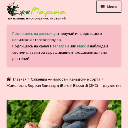
Перейти
Перейти
Меню
к
к
навигации
содержимому
Главная
Подпишись на рассылку
и получай информацию о
новинках и стартах продаж.
Каталог
Подпишись на канал в
Телеграм
или
Макс
и наблюдай
своими глазами за выращиванием продаваемых нами
Оплата и доставка
растений.
Блог
Главная
Саженцы жимолости. Канадские сорта
Жимолость Бореал Близзард (Boreal Blizzard) (ЗКС) — двухлетка
Отзывы
Контакты