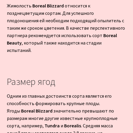
Жимолость
Boreal Blizzard
относится к
позднецветущим сортам. Для успешного
плодоношения ей необходим подходящий опылитель с
таким же сроком цветения. В качестве перспективного
партнера рекомендуется использовать сорт
Boreal
Beauty
, который также находится на стадии
испытаний.
Размер ягод
Одним из главных достоинств сорта является его
способность формировать крупные плоды.
Ягоды
Boreal Blizzard
значительно превышают по
размерам многие другие известные крупноплодные
сорта, например,
Tundra
и
Borealis
. Средняя масса
одной ягоды составляет около 2,8 грамма, но