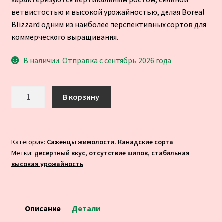
ветвистостью и высокой урожайностью, делая Boreal
Blizzard одним из наиболее перспективных сортов для
коммерческого выращивания.
В наличии. Отправка с сентябрь 2026 года
Количество
В корзину
товара
Жимолость
Бореал
Близзард
Категория:
Саженцы жимолости. Канадские сорта
Метки:
десертный вкус
,
отсутствие шипов
,
стабильная
(Boreal
высокая урожайность
Blizzard)
(ЗКС)
-
двухлетка
Описание
Детали