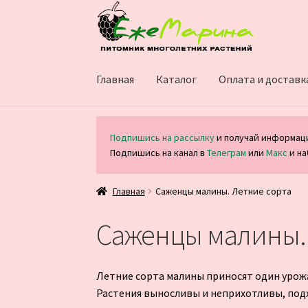
Перейти
Перейти
к
к
навигации
содержимому
Главная
Каталог
Оплата и доставк
Подпишись на рассылку
и получай информаци
Подпишись на канал в
Телеграм
или
Макс
и на
Главная
Саженцы малины. Летние сорта
Саженцы малины.
Летние сорта малины приносят один урожай
Растения выносливы и неприхотливы, подх