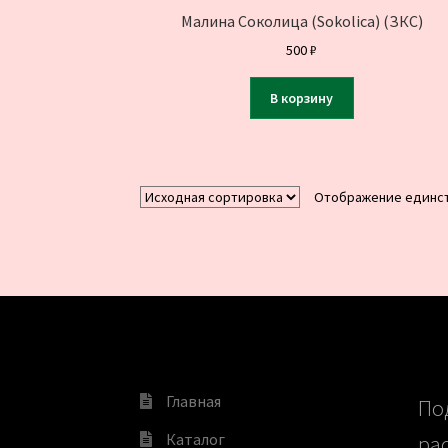
Малина Соколица (Sokolica) (ЗКС)
500
₽
В корзину
Отображение единст
Главная
По
Каталог
ра